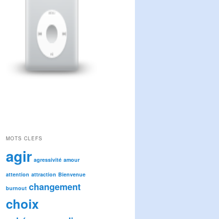
MOTS CLEFS
agir
agressivité
amour
attention
attraction
Bienvenue
changement
burnout
choix