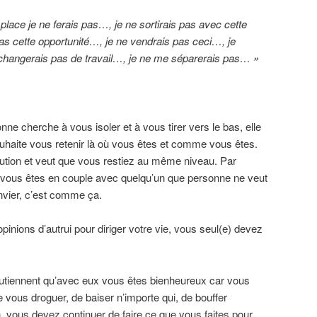
 place je ne ferais pas…, je ne sortirais pas avec cette
s cette opportunité…, je ne vendrais pas ceci…, je
 changerais pas de travail…, je ne me séparerais pas… »
onne cherche à vous isoler et à vous tirer vers le bas, elle
uhaite vous retenir là où vous êtes et comme vous êtes.
lution et veut que vous restiez au même niveau. Par
vous êtes en couple avec quelqu’un que personne ne veut
nvier, c’est comme ça.
inions d’autrui pour diriger votre vie, vous seul(e) devez
utiennent qu’avec eux vous êtes bienheureux car vous
de vous droguer, de baiser n’importe qui, de bouffer
, vous devez continuer de faire ce que vous faites pour