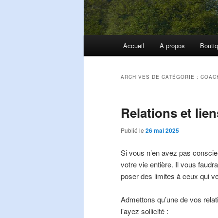
Menu
Accueil
A propos
Bouti
principal
ARCHIVES DE CATÉGORIE :
COAC
Relations et lie
Publié le
26 mai 2025
Si vous n’en avez pas conscien
votre vie entière. Il vous fau
poser des limites à ceux qui v
Admettons qu’une de vos rela
l’ayez sollicité :