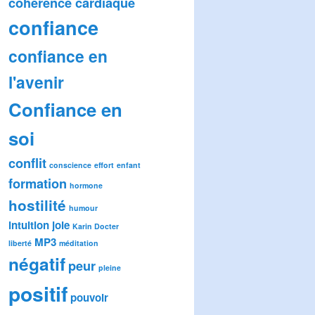
cohérence cardiaque
confiance
confiance en
l'avenir
Confiance en
soi
conflit
conscience
effort
enfant
formation
hormone
hostilité
humour
intuition
joie
Karin Docter
MP3
liberté
méditation
négatif
peur
pleine
positif
pouvoir