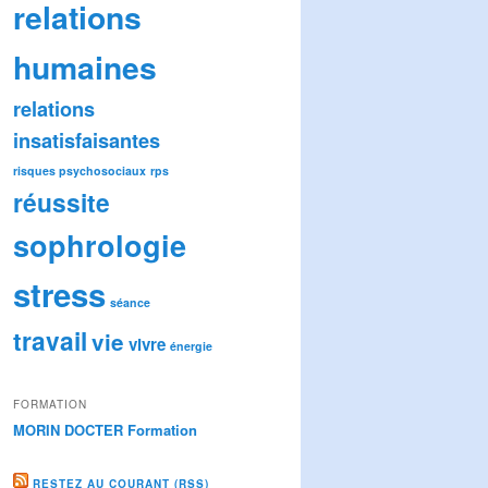
relations
humaines
relations
insatisfaisantes
risques psychosociaux
rps
réussite
sophrologie
stress
séance
travail
vie
vivre
énergie
FORMATION
MORIN DOCTER Formation
RESTEZ AU COURANT (RSS)