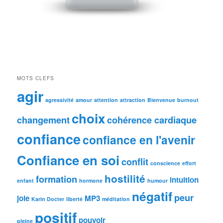
MOTS CLEFS
agir
agressivité
amour
attention
attraction
Bienvenue
burnout
choix
changement
cohérence cardiaque
confiance
confiance en l'avenir
Confiance en soi
conflit
conscience
effort
hostilité
formation
intuition
enfant
hormone
humour
négatif
peur
joie
MP3
Karin Docter
liberté
méditation
positif
pouvoir
pleine