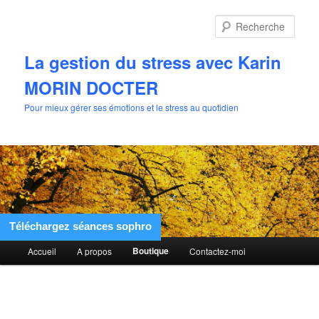
Aller
au
Rech
contenu
principal
La gestion du stress avec Karin
MORIN DOCTER
Pour mieux gérer ses émotions et le stress au quotidien
Téléchargez séances sophro
Menu
Boutique
Accueil
A propos
Contactez-moi
principal