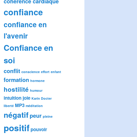
cohérence cardiaque
confiance
confiance en
l'avenir
Confiance en
soi
conflit
conscience
effort
enfant
formation
hormone
hostilité
humour
intuition
joie
Karin Docter
MP3
liberté
méditation
négatif
peur
pleine
positif
pouvoir