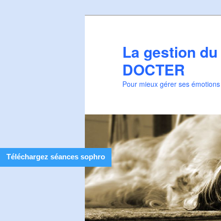
Aller
Aller
au
au
contenu
contenu
La gestion du
principal
secondaire
DOCTER
Pour mieux gérer ses émotions e
Téléchargez séances sophro