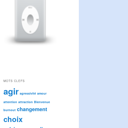
MOTS CLEFS
agir
agressivité
amour
attention
attraction
Bienvenue
changement
burnout
choix