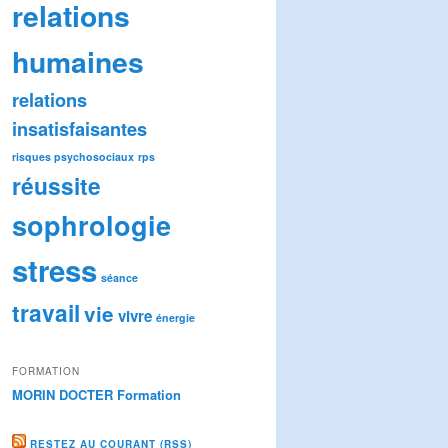
relations
humaines
relations
insatisfaisantes
risques psychosociaux
rps
réussite
sophrologie
stress
séance
travail
vie
vivre
énergie
FORMATION
MORIN DOCTER Formation
RESTEZ AU COURANT (RSS)